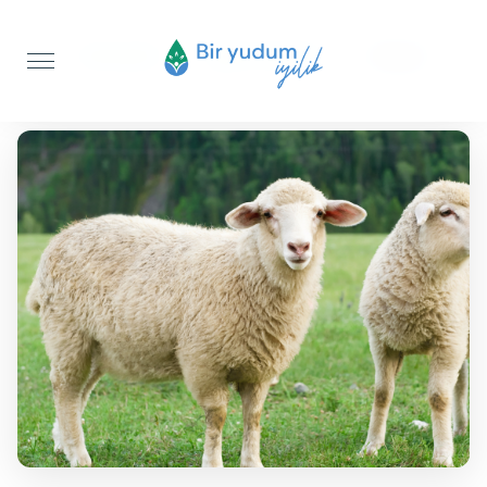
Anasayfa
Şükür Kurbanı
Koyun