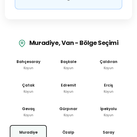
Muradiye, Van - Bölge Seçimi
Bahçesaray
Başkale
Çaldıran
Koyun
Koyun
Koyun
Çatak
Edremit
Erciş
Koyun
Koyun
Koyun
Gevaş
Gürpınar
İpekyolu
Koyun
Koyun
Koyun
Muradiye
Özalp
Saray