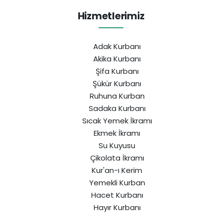
Hizmetlerimiz
Adak Kurbanı
Akika Kurbanı
Şifa Kurbanı
Şükür Kurbanı
Ruhuna Kurban
Sadaka Kurbanı
Sıcak Yemek İkramı
Ekmek İkramı
Su Kuyusu
Çikolata İkramı
Kur'an-ı Kerim
Yemekli Kurban
Hacet Kurbanı
Hayır Kurbanı