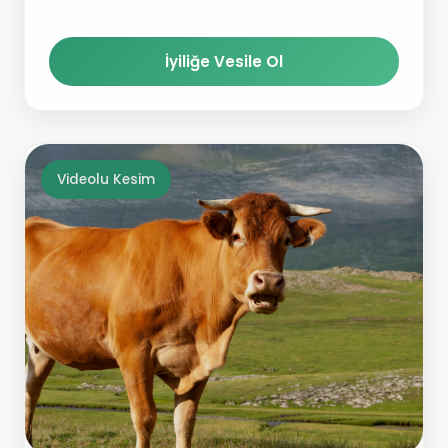
İyiliğe Vesile Ol
Videolu Kesim