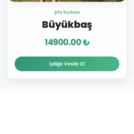
Şifa Kurbanı
Büyükbaş
14900.00 ₺
İyiliğe Vesile Ol