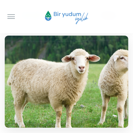
Anasayfa
Şükür Kurbanı
Koyun