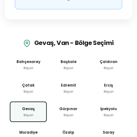
Gevaş, Van - Bölge Seçimi
Bahçesaray
Başkale
Çaldıran
Koyun
Koyun
Koyun
Çatak
Edremit
Erciş
Koyun
Koyun
Koyun
Gevaş
Gürpınar
İpekyolu
Koyun
Koyun
Koyun
Muradiye
Özalp
Saray