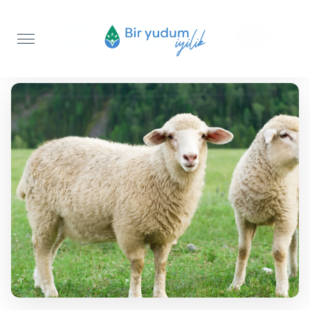
Anasayfa
Şükür Kurbanı
Koyun