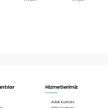
antılar
Hizmetlerimiz
Adak Kurbanı
da
Akika Kurbanı