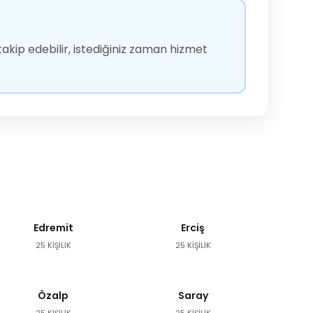
akip edebilir, istediğiniz zaman hizmet
Edremit
Erciş
25 KİŞİLİK
25 KİŞİLİK
Özalp
Saray
25 KİŞİLİK
25 KİŞİLİK