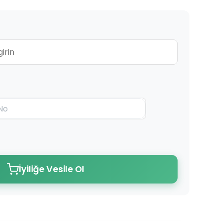
İyiliğe Vesile Ol