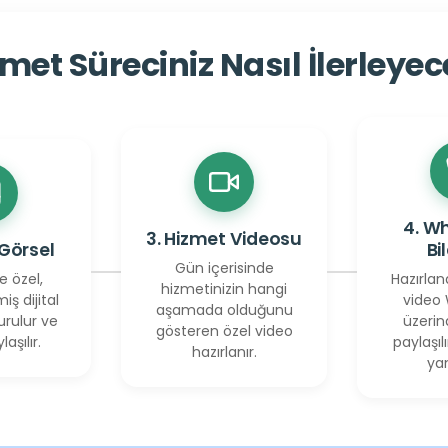
met Süreciniz Nasıl İlerleye
4. W
3. Hizmet Videosu
 Görsel
Bi
Gün içerisinde
e özel,
Hazırlan
hizmetinizin hangi
miş dijital
video
aşamada olduğunu
urulur ve
üzerin
gösteren özel video
laşılır.
paylaşılı
hazırlanır.
yan