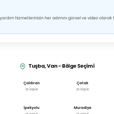
ardım hizmetlerinizin her adımını görsel ve video olarak t
Tuşba, Van - Bölge Seçimi
Çaldıran
Çatak
25 KİŞİLİK
25 KİŞİLİK
İpekyolu
Muradiye
25 KİŞİLİK
25 KİŞİLİK