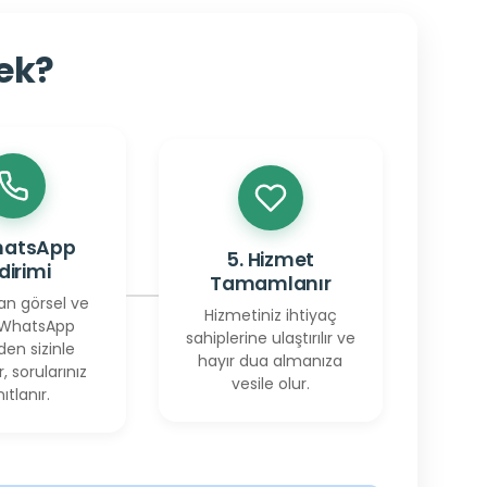
cek?
hatsApp
5. Hizmet
ldirimi
Tamamlanır
an görsel ve
Hizmetiniz ihtiyaç
 WhatsApp
sahiplerine ulaştırılır ve
den sizinle
hayır dua almanıza
r, sorularınız
vesile olur.
ıtlanır.