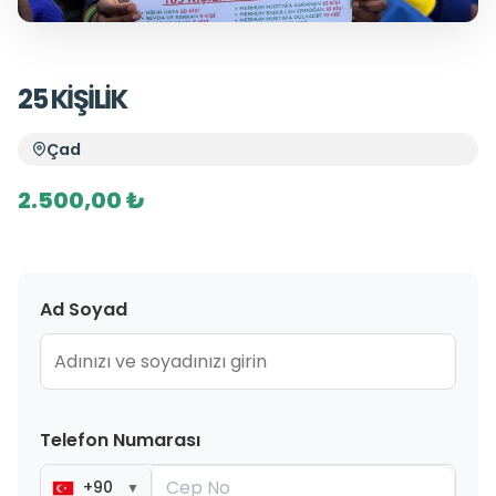
25 KİŞİLİK
Çad
2.500,00 ₺
Ad Soyad
Telefon Numarası
+90
▼