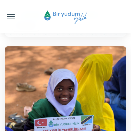
Anasayfa
Sıcak Yemek İkramı
25 KİŞİLİK