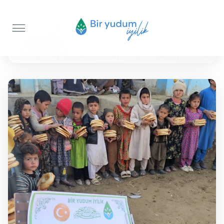
Anasayfa
Ekmek İkramı
200 Adet