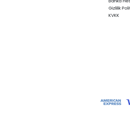
Banka Hes
Gizlilik Pol
KVKK