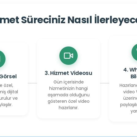
met Süreciniz Nasıl İlerleye
4. W
3. Hizmet Videosu
 Görsel
Bi
Gün içerisinde
e özel,
Hazırlan
hizmetinizin hangi
miş dijital
video
aşamada olduğunu
urulur ve
üzerin
gösteren özel video
laşılır.
paylaşılı
hazırlanır.
yan