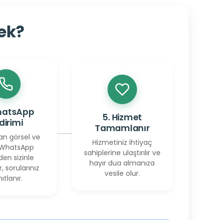
cek?
hatsApp
5. Hizmet
ldirimi
Tamamlanır
an görsel ve
Hizmetiniz ihtiyaç
 WhatsApp
sahiplerine ulaştırılır ve
den sizinle
hayır dua almanıza
r, sorularınız
vesile olur.
ıtlanır.