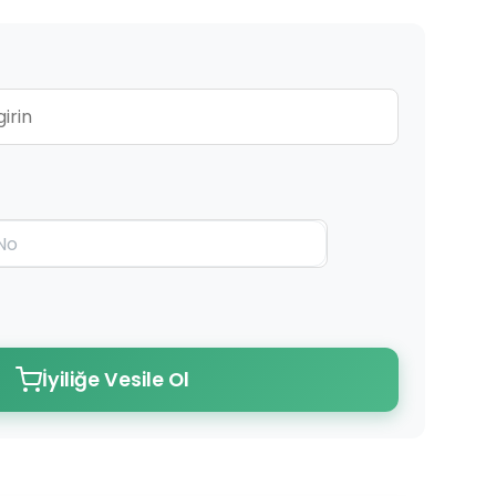
İyiliğe Vesile Ol