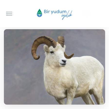
Anasayfa
Akika Kurbanı
Koç