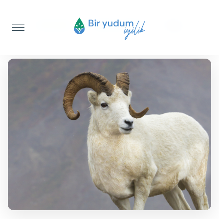
Anasayfa
Akika Kurbanı
Koç