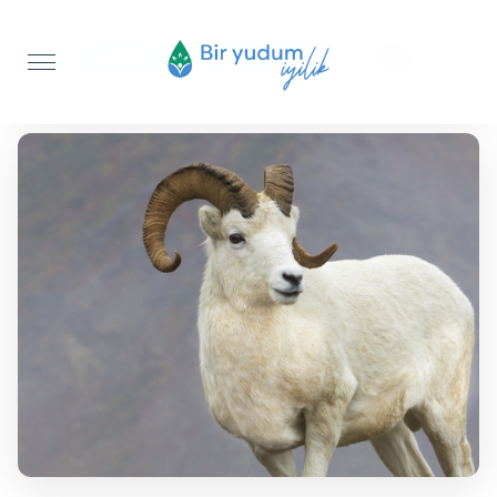
Anasayfa
Akika Kurbanı
Koç