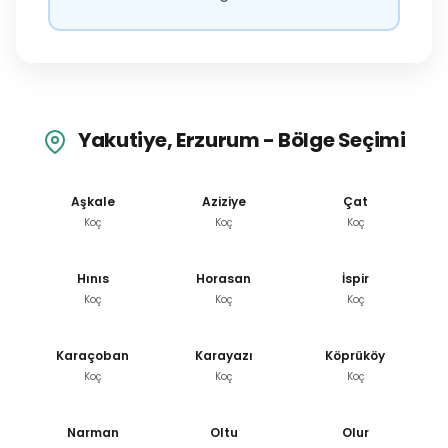
Yakutiye, Erzurum - Bölge Seçimi
Aşkale
Aziziye
Çat
Koç
Koç
Koç
Hınıs
Horasan
İspir
Koç
Koç
Koç
Karaçoban
Karayazı
Köprüköy
Koç
Koç
Koç
Narman
Oltu
Olur