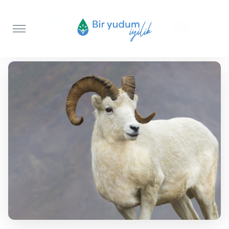
Anasayfa
Akika Kurbanı
Koç