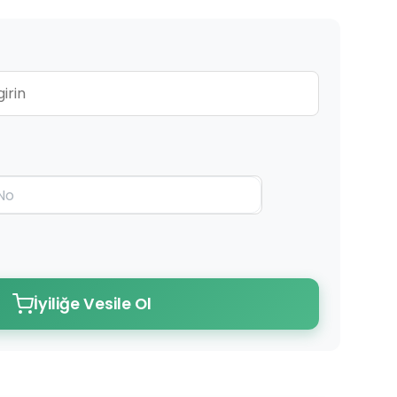
İyiliğe Vesile Ol