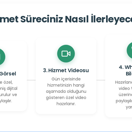
met Süreciniz Nasıl İlerleye
4. W
3. Hizmet Videosu
 Görsel
Bi
Gün içerisinde
e özel,
Hazırlan
hizmetinizin hangi
miş dijital
video
aşamada olduğunu
urulur ve
üzerin
gösteren özel video
laşılır.
paylaşılı
hazırlanır.
yan