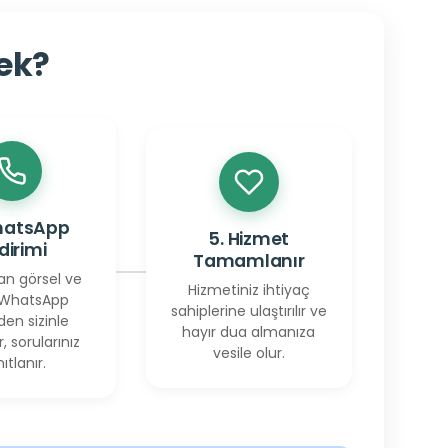
cek?
hatsApp
5. Hizmet
ldirimi
Tamamlanır
an görsel ve
Hizmetiniz ihtiyaç
 WhatsApp
sahiplerine ulaştırılır ve
den sizinle
hayır dua almanıza
r, sorularınız
vesile olur.
ıtlanır.