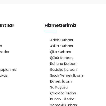
antılar
Hizmetlerimiz
Adak Kurbanı
da
Akika Kurbanı
etler
Şifa Kurbanı
Şükür Kurbanı
Ruhuna Kurban
aplarımız
Sadaka Kurbanı
itikası
Sıcak Yemek İkramı
Ekmek İkramı
Su Kuyusu
Çikolata İkramı
Kur'an-ı Kerim
Yemekli Kurban