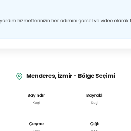
ardım hizmetlerinizin her adımını görsel ve video olarak t
Menderes, İzmir - Bölge Seçimi
Bayındır
Bayraklı
Keçi
Keçi
Çeşme
Çiğli
Keçi
Keçi