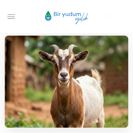
Anasayfa
Akika Kurbanı
Keçi