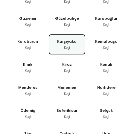
Keçi
Keçi
Keçi
Gaziemir
Güzelbahçe
Karabağlar
Keçi
Keçi
Keçi
Karaburun
Karşıyaka
Kemalpaşa
Keçi
Keçi
Keçi
Kınık
Kiraz
Konak
Keçi
Keçi
Keçi
Menderes
Menemen
Narlıdere
Keçi
Keçi
Keçi
Ödemiş
Seferihisar
Selçuk
Keçi
Keçi
Keçi
Tire
Torbalı
Urla