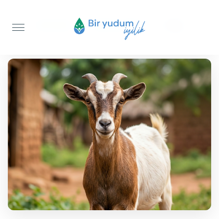
Anasayfa
Akika Kurbanı
Keçi