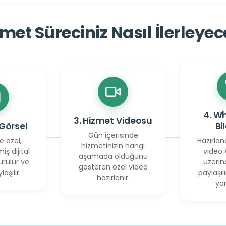
met Süreciniz Nasıl İlerleye
4. W
3. Hizmet Videosu
 Görsel
Bi
Gün içerisinde
e özel,
Hazırlan
hizmetinizin hangi
miş dijital
video
aşamada olduğunu
urulur ve
üzerin
gösteren özel video
laşılır.
paylaşılı
hazırlanır.
yan