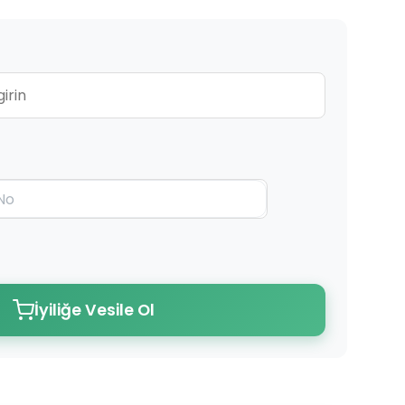
İyiliğe Vesile Ol