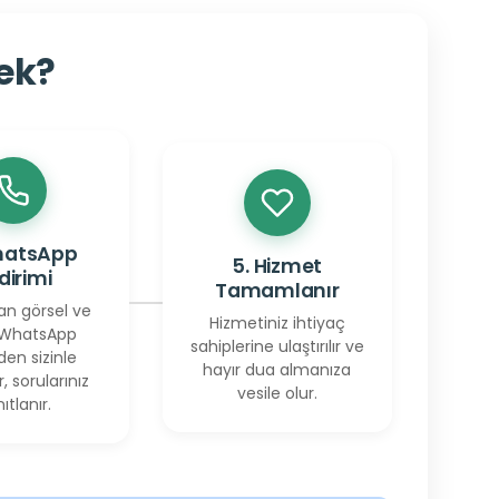
cek?
hatsApp
5. Hizmet
ldirimi
Tamamlanır
an görsel ve
Hizmetiniz ihtiyaç
 WhatsApp
sahiplerine ulaştırılır ve
den sizinle
hayır dua almanıza
r, sorularınız
vesile olur.
ıtlanır.