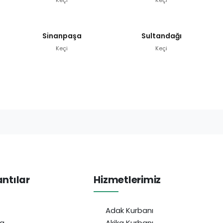
Sinanpaşa
Sultandağı
Keçi
Keçi
antılar
Hizmetlerimiz
Adak Kurbanı
da
Akika Kurbanı