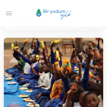
Anasayfa
Sıcak Yemek İkramı
50 KİŞİLİK