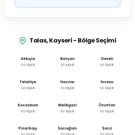
Talas, Kayseri - Bölge Seçimi
Akkışla
Bünyan
Develi
50 KİŞİLİK
50 KİŞİLİK
50 KİŞİLİK
Felahiye
Hacılar
İncesu
50 KİŞİLİK
50 KİŞİLİK
50 KİŞİLİK
Kocasinan
Melikgazi
Özvatan
50 KİŞİLİK
50 KİŞİLİK
50 KİŞİLİK
Pınarbaşı
Sarıoğlan
Sarız
50 KİŞİLİK
50 KİŞİLİK
50 KİŞİLİK