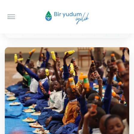
Anasayfa
Sıcak Yemek İkramı
50 KİŞİLİK