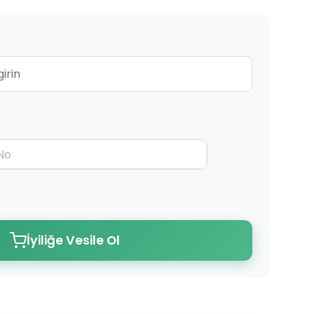
İyiliğe Vesile Ol