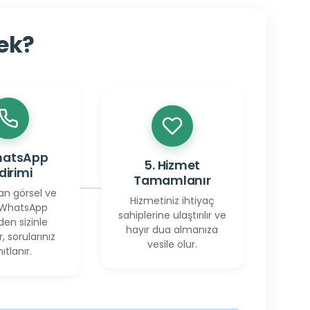
cek?
hatsApp
5. Hizmet
ldirimi
Tamamlanır
an görsel ve
Hizmetiniz ihtiyaç
 WhatsApp
sahiplerine ulaştırılır ve
den sizinle
hayır dua almanıza
r, sorularınız
vesile olur.
ıtlanır.