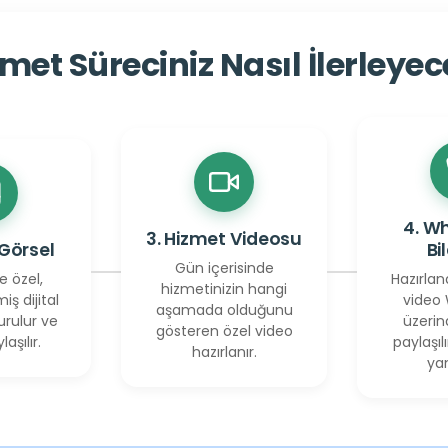
met Süreciniz Nasıl İlerleye
4. W
3. Hizmet Videosu
 Görsel
Bi
Gün içerisinde
e özel,
Hazırlan
hizmetinizin hangi
miş dijital
video
aşamada olduğunu
urulur ve
üzerin
gösteren özel video
laşılır.
paylaşılı
hazırlanır.
yan