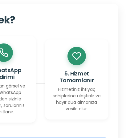
cek?
hatsApp
5. Hizmet
ldirimi
Tamamlanır
an görsel ve
Hizmetiniz ihtiyaç
 WhatsApp
sahiplerine ulaştırılır ve
den sizinle
hayır dua almanıza
r, sorularınız
vesile olur.
ıtlanır.