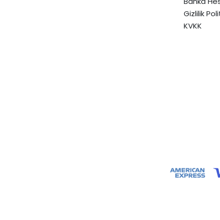
Banka Hes
Gizlilik Pol
KVKK