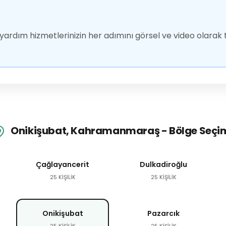
ardım hizmetlerinizin her adımını görsel ve video olarak t
Onikişubat, Kahramanmaraş - Bölge Seçi
Çağlayancerit
Dulkadiroğlu
25 KİŞİLİK
25 KİŞİLİK
Onikişubat
Pazarcık
25 KİŞİLİK
25 KİŞİLİK