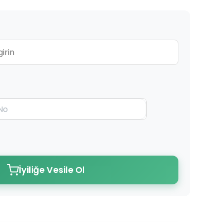
İyiliğe Vesile Ol