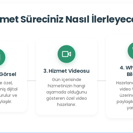
met Süreciniz Nasıl İlerleye
4. W
3. Hizmet Videosu
 Görsel
Bi
Gün içerisinde
e özel,
Hazırlan
hizmetinizin hangi
miş dijital
video
aşamada olduğunu
urulur ve
üzerin
gösteren özel video
laşılır.
paylaşılı
hazırlanır.
yan