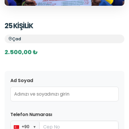
25 KİŞİLİK
Çad
2.500,00 ₺
Ad Soyad
Telefon Numarası
+90
▼