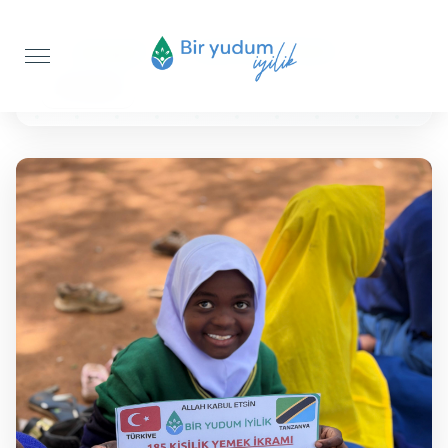
Anasayfa
Sıcak Yemek İkramı
25 KİŞİLİK