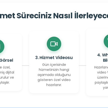
met Süreciniz Nasıl İlerleye
4. W
3. Hizmet Videosu
 Görsel
Bi
Gün içerisinde
e özel,
Hazırlan
hizmetinizin hangi
miş dijital
video
aşamada olduğunu
urulur ve
üzerin
gösteren özel video
laşılır.
paylaşılı
hazırlanır.
yan