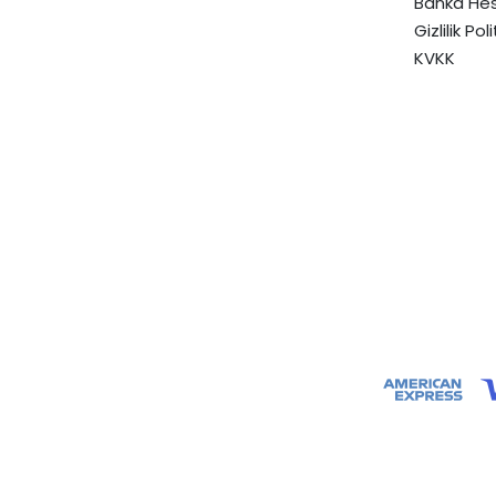
Banka Hes
Gizlilik Pol
KVKK