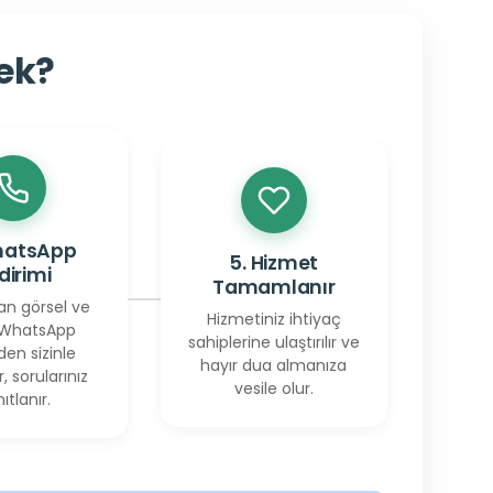
cek?
hatsApp
5. Hizmet
ldirimi
Tamamlanır
an görsel ve
Hizmetiniz ihtiyaç
 WhatsApp
sahiplerine ulaştırılır ve
den sizinle
hayır dua almanıza
r, sorularınız
vesile olur.
ıtlanır.