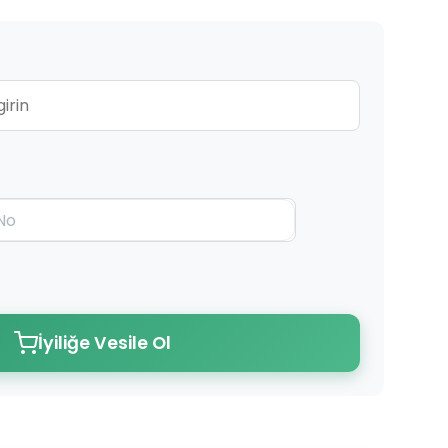
İyiliğe Vesile Ol