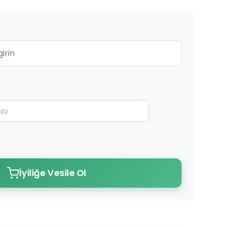
İyiliğe Vesile Ol