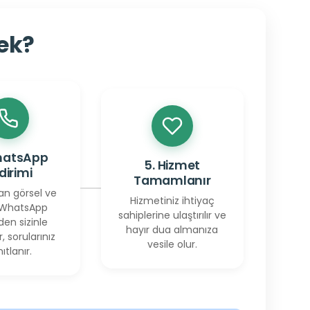
cek?
hatsApp
5. Hizmet
ldirimi
Tamamlanır
an görsel ve
Hizmetiniz ihtiyaç
 WhatsApp
sahiplerine ulaştırılır ve
den sizinle
hayır dua almanıza
r, sorularınız
vesile olur.
ıtlanır.