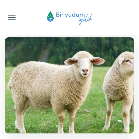
Anasayfa
Şükür Kurbanı
Koyun