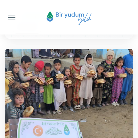
Anasayfa
Ekmek İkramı
200 Adet