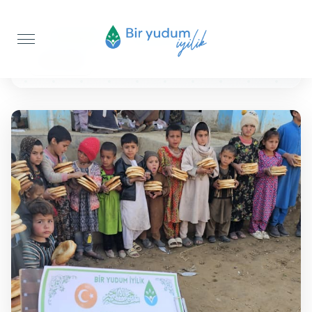
Anasayfa
Ekmek İkramı
200 Adet