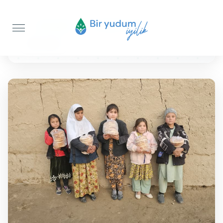
Anasayfa
Ekmek İkramı
250 Adet