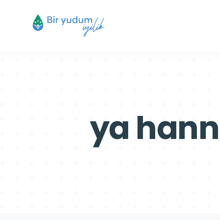
>
>
ya hann