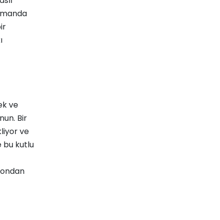
asıl
 zamanda
ir
ı
ek ve
un. Bir
kliyor ve
 bu kutlu
efondan