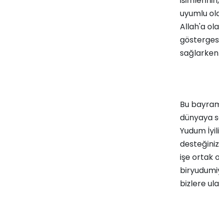
isimlerini
uyumlu old
Allah'a ol
göstergesi
sağlarken 
Bu bayram
dünyaya s
Yudum İyili
desteğiniz
işe ortak o
biryudumi
bizlere ula