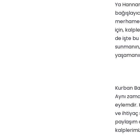
Ya Hannan,
bağışlayıc
merhameti
için, kalpl
de işte bu
sunmanın,
yaşamanın 
Kurban Bay
Aynı zama
eylemdir. 
ve ihtiyaç
paylaşım d
kalplerimi