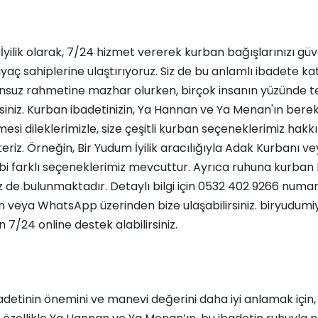
İyilik olarak, 7/24 hizmet vererek kurban bağışlarınızı güve
tiyaç sahiplerine ulaştırıyoruz. Siz de bu anlamlı ibadete kat
sonsuz rahmetine mazhar olurken, birçok insanın yüzünde
rsiniz. Kurban ibadetinizin, Ya Hannan ve Ya Menan'ın berek
mesi dileklerimizle, size çeşitli kurban seçeneklerimiz hakkı
eriz. Örneğin,
Bir Yudum İyilik aracılığıyla Adak Kurbanı
ve
bi farklı seçeneklerimiz mevcuttur. Ayrıca
ruhuna kurban 
 de bulunmaktadır. Detaylı bilgi için 0532 402 9266 numar
 veya WhatsApp üzerinden bize ulaşabilirsiniz. biryudumiy
 7/24 online destek alabilirsiniz.
detinin önemini ve manevi değerini daha iyi anlamak için, 