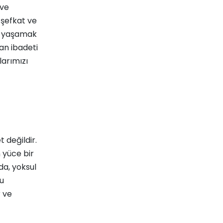
 ve
a şefkat ve
e yaşamak
ban ibadeti
larımızı
 değildir.
 yüce bir
da, yoksul
Bu
 ve