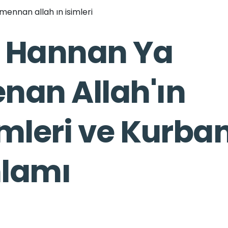
ennan allah ın isimleri
 Hannan Ya
nan Allah'ın
imleri ve Kurba
lamı