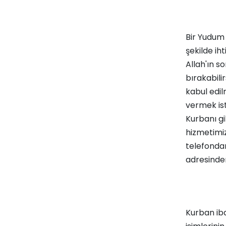
Bir Yudum 
şekilde ih
Allah'ın 
bırakabili
kabul edil
vermek ist
Kurbanı
gi
hizmetimiz
telefondan
adresinden
Kurban iba