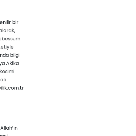
nilir bir
ılarak,
 tebessüm
etiyle
nda bilgi
ya
Akika
kesimi
alı
ilik.com.tr
Allah’ın