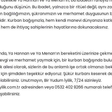
n, özellikle Ya Hannan ve Ya Menan’ın, bu ibadetin ruhuyla n
uğunu düşünün. Bu ibadet, yalnızca bir ritüel değil, aynı
an bağlılığımızın, şükranımızın ve merhamet duygusunun b
dir. Kurban bağışınızla, hem kendi manevi dünyanıza katk
hem de ihtiyaç sahiplerinin hayatlarına dokunacaksınız.
da, Ya Hannan ve Ya Menan’ın bereketini üzerinize çekm
evgi ve merhamet yaymak için, bir kurban bağışında bulun
k ailesi olarak, sizlerin de bu anlamlı işe ortak olmanızı be
 için şimdiden teşekkür ediyoruz.
Şükür kurbanı
keserek de
labilirsiniz. Unutmayın, Bir Yudum İyilik, 7/24 sizinleyiz.
yilik.com.tr adresinden veya 0532 402 9266 numaralı tel
şabilirsiniz.