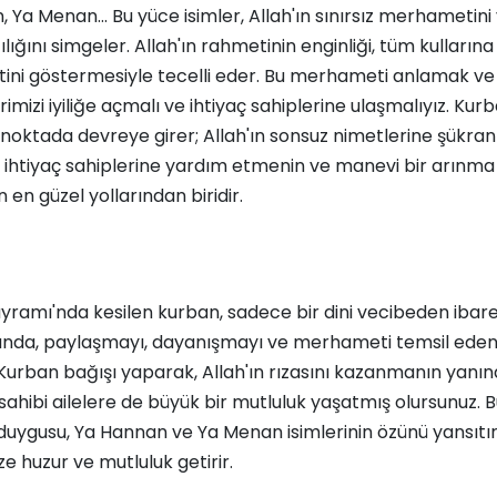
 Ya Menan... Bu yüce isimler, Allah'ın sınırsız merhametini
ılığını simgeler. Allah'ın rahmetinin enginliği, tüm kulların
ni göstermesiyle tecelli eder. Bu merhameti anlamak v
erimizi iyiliğe açmalı ve ihtiyaç sahiplerine ulaşmalıyız. Kur
 noktada devreye girer; Allah'ın sonsuz nimetlerine şükran
 ihtiyaç sahiplerine yardım etmenin ve manevi bir arınma
en güzel yollarından biridir.
ramı'nda kesilen kurban, sadece bir dini vecibeden ibaret
nda, paylaşmayı, dayanışmayı ve merhameti temsil eden
Kurban bağışı yaparak, Allah'ın rızasını kazanmanın yanın
 sahibi ailelere de büyük bir mutluluk yaşatmış olursunuz. 
uygusu, Ya Hannan ve Ya Menan isimlerinin özünü yansıtır
ze huzur ve mutluluk getirir.