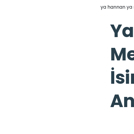
ya hannan ya m
Ya
Me
İs
An