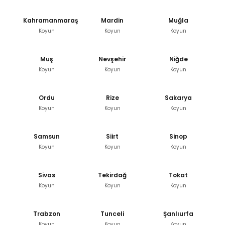
Kahramanmaraş
Mardin
Muğla
Koyun
Koyun
Koyun
Muş
Nevşehir
Niğde
Koyun
Koyun
Koyun
Ordu
Rize
Sakarya
Koyun
Koyun
Koyun
Samsun
Siirt
Sinop
Koyun
Koyun
Koyun
Sivas
Tekirdağ
Tokat
Koyun
Koyun
Koyun
Trabzon
Tunceli
Şanlıurfa
Koyun
Koyun
Koyun