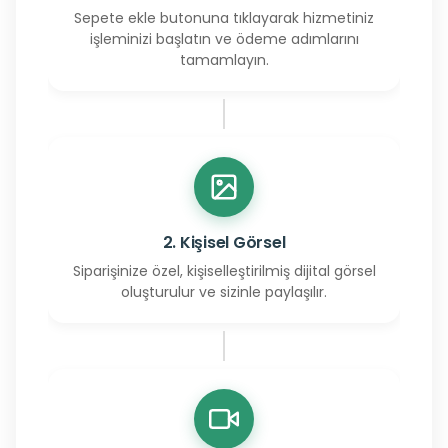
Sepete ekle butonuna tıklayarak hizmetiniz
işleminizi başlatın ve ödeme adımlarını
tamamlayın.
2. Kişisel Görsel
Siparişinize özel, kişiselleştirilmiş dijital görsel
oluşturulur ve sizinle paylaşılır.