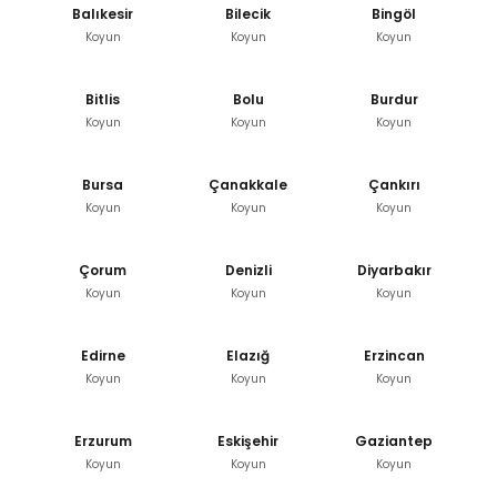
Balıkesir
Bilecik
Bingöl
Koyun
Koyun
Koyun
Bitlis
Bolu
Burdur
Koyun
Koyun
Koyun
Bursa
Çanakkale
Çankırı
Koyun
Koyun
Koyun
Çorum
Denizli
Diyarbakır
Koyun
Koyun
Koyun
Edirne
Elazığ
Erzincan
Koyun
Koyun
Koyun
Erzurum
Eskişehir
Gaziantep
Koyun
Koyun
Koyun