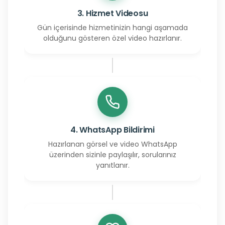
3. Hizmet Videosu
Gün içerisinde hizmetinizin hangi aşamada
olduğunu gösteren özel video hazırlanır.
4. WhatsApp Bildirimi
Hazırlanan görsel ve video WhatsApp
üzerinden sizinle paylaşılır, sorularınız
yanıtlanır.