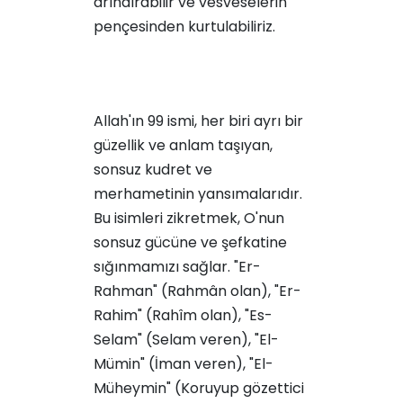
arındırabilir ve vesveselerin
pençesinden kurtulabiliriz.
Allah'ın 99 ismi, her biri ayrı bir
güzellik ve anlam taşıyan,
sonsuz kudret ve
merhametinin yansımalarıdır.
Bu isimleri zikretmek, O'nun
sonsuz gücüne ve şefkatine
sığınmamızı sağlar. "Er-
Rahman" (Rahmân olan), "Er-
Rahim" (Rahîm olan), "Es-
Selam" (Selam veren), "El-
Mümin" (İman veren), "El-
Müheymin" (Koruyup gözettici