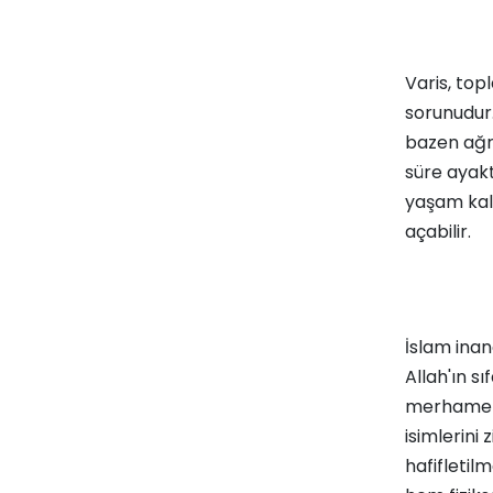
Varis, top
sorunudur.
bazen ağrı
süre ayakt
yaşam kali
açabilir.
İslam inan
Allah'ın sı
merhametini
isimlerini 
hafifletil