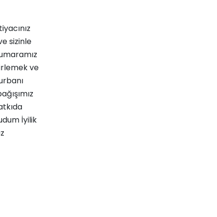
iyacınız
e sizinle
 numaramız
lirlemek ve
urbanı
ağışımız
atkıda
udum İyilik
ız