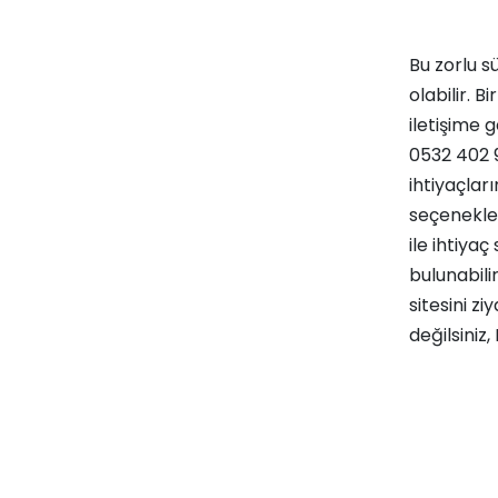
Bu zorlu s
olabilir. B
iletişime
0532 402 9
ihtiyaçlar
seçenekle
ile ihtiya
bulunabilirs
sitesini zi
değilsiniz, 