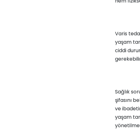
hem fiziks
Varis tedav
yaşam tarz
ciddi duru
gerekebili
Sağlık sor
şifasını b
ve ibadeti
yaşam tarz
yönetilmesi