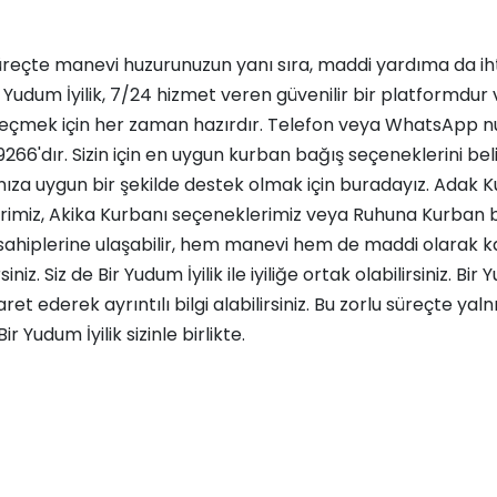
üreçte manevi huzurunuzun yanı sıra, maddi yardıma da iht
ir Yudum İyilik, 7/24 hizmet veren güvenilir bir platformdur v
 geçmek için her zaman hazırdır. Telefon veya WhatsApp
266'dır. Sizin için en uygun kurban bağış seçeneklerini be
ınıza uygun bir şekilde destek olmak için buradayız.
Adak K
rimiz,
Akika Kurbanı
seçeneklerimiz veya
Ruhuna Kurban
b
ç sahiplerine ulaşabilir, hem manevi hem de maddi olarak k
iniz. Siz de Bir Yudum İyilik ile iyiliğe ortak olabilirsiniz.
Bir Y
yaret ederek ayrıntılı bilgi alabilirsiniz. Bu zorlu süreçte yaln
Bir Yudum İyilik sizinle birlikte.