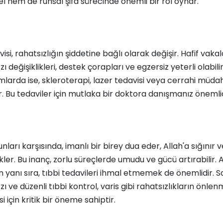
el hem de ruhsal şifa sürecinde önemli bir rol oynar.
isi, rahatsızlığın şiddetine bağlı olarak değişir. Hafif vaka
ı değişiklikleri, destek çorapları ve egzersiz yeterli olabili
mlarda ise, skleroterapi, lazer tedavisi veya cerrahi müda
r. Bu tedaviler için mutlaka bir doktora danışmanız önemlid
unları karşısında, imanlı bir birey dua eder, Allah'a sığınır 
ekler. Bu inanç, zorlu süreçlerde umudu ve gücü artırabilir.
n yanı sıra, tıbbi tedavileri ihmal etmemek de önemlidir. Sağ
ı ve düzenli tıbbi kontrol, varis gibi rahatsızlıkların önle
 için kritik bir öneme sahiptir.