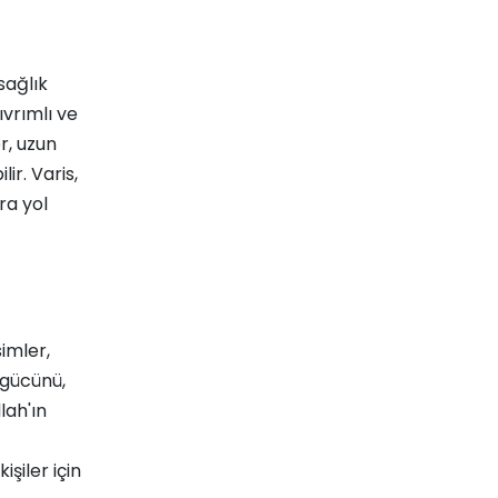
sağlık
ıvrımlı ve
r, uzun
ir. Varis,
ra yol
imler,
z gücünü,
lah'ın
şiler için