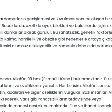
lardamarların genişlemesi ve kıvrılması sonucu oluşan bir 
 Bacaklarda, özellikle ayak bilekleri ve baldırlarda şişkin, k
lı damarlar olarak görülür. Bu rahatsızlık, genetik faktörle
a kalma, hamilelik ve obezite gibi nedenlerle ortaya çıkabil
tesini olumsuz etkileyebilir ve zamanla daha ciddi sorunla
cında, Allah'ın 99 ismi (Esmaül Hüsna) bulunmaktadır. Bu is
fatlarını ve özelliklerini yansıtır. Her bir isim, Allah'ın sonsu
, adaletini ve diğer özelliklerini vurgular. Bazı insanlar, Al
zikrederek, varis gibi rahatsızlıkların tedavisinde veya
mesinde manevi destek bulmaktadır. Dua ve ibadet, inançlı ki