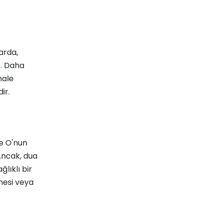
larda,
r. Daha
hale
ir.
ve O'nun
 Ancak, dua
lıklı bir
nmesi veya