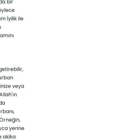
da bir
böylece
İyilik ile
n
nlamını
etirebilir,
kurban
rinize veya
Allah'ın
 da
urbanı,
 Örneğin,
yca yerine
e akika