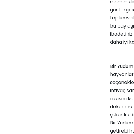
sadece di
göstergesi
toplumsal 
bu paylaşı
ibadetinizi
daha iyi ka
Bir Yudum İ
hayvanları
seçenekler
ihtiyaç sa
rızasını k
dokunmanız
şükür kurb
Bir Yudum 
getirebilir