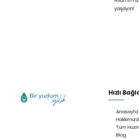
Allah'ın r
yaşayın!
Hızlı Bağl
Anasayfa
Hakkımız
Tüm Hüzm
Blog