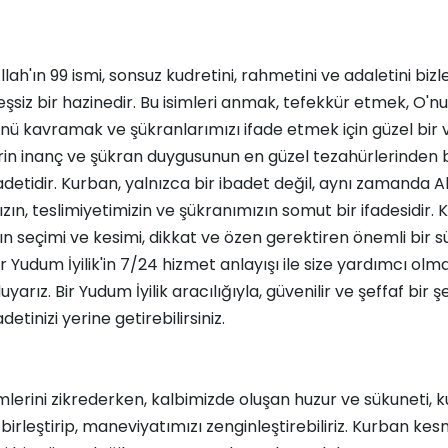
lah'ın 99 ismi, sonsuz kudretini, rahmetini ve adaletini bizl
şsiz bir hazinedir. Bu isimleri anmak, tefekkür etmek, O'n
ü kavramak ve şükranlarımızı ifade etmek için güzel bir ve
rin inanç ve şükran duygusunun en güzel tezahürlerinden b
detidir. Kurban, yalnızca bir ibadet değil, aynı zamanda Al
ızın, teslimiyetimizin ve şükranımızın somut bir ifadesidir. 
n seçimi ve kesimi, dikkat ve özen gerektiren önemli bir sü
ir Yudum İyilik'in 7/24 hizmet anlayışı ile size yardımcı ol
yarız. Bir Yudum İyilik aracılığıyla, güvenilir ve şeffaf bir ş
etinizi yerine getirebilirsiniz.
simlerini zikrederken, kalbimizde oluşan huzur ve sükuneti, 
 birleştirip, maneviyatımızı zenginleştirebiliriz. Kurban ke