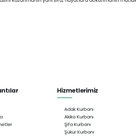
ızasını kazanmanın yanı sıra, hayatlara dokunmanın mutlu
antılar
Hizmetlerimiz
Adak Kurbanı
da
Akika Kurbanı
etler
Şifa Kurbanı
Şükür Kurbanı