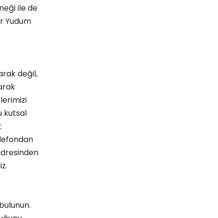
eği ile de
ir Yudum
arak değil,
larak
lerimizi
u kutsal
t
elefondan
 adresinden
iz.
 bulunun.