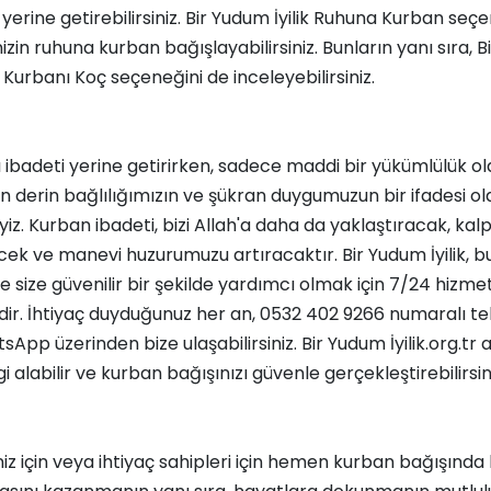
 yerine getirebilirsiniz.
Bir Yudum İyilik Ruhuna Kurban
seçen
nizin ruhuna kurban bağışlayabilirsiniz. Bunların yanı sıra,
B
ür Kurbanı Koç
seçeneğini de inceleyebilirsiniz.
 ibadeti yerine getirirken, sadece maddi bir yükümlülük ol
an derin bağlılığımızın ve şükran duygumuzun bir ifadesi o
iz. Kurban ibadeti, bizi Allah'a daha da yaklaştıracak, kalp
ek ve manevi huzurumuzu artıracaktır. Bir Yudum İyilik, b
e size güvenilir bir şekilde yardımcı olmak için 7/24 hizme
ir. İhtiyaç duyduğunuz her an, 0532 402 9266 numaralı t
App üzerinden bize ulaşabilirsiniz. Bir Yudum İyilik.org.tr
gi alabilir ve kurban bağışınızı güvenle gerçekleştirebilirsin
niz için veya ihtiyaç sahipleri için hemen kurban bağışında