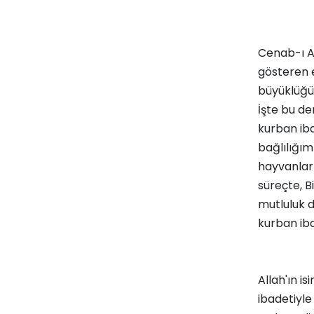
Cenab-ı Al
gösteren e
büyüklüğün
İşte bu de
kurban iba
bağlılığım
hayvanları
süreçte, B
mutluluk du
kurban ibad
Allah'ın i
ibadetiyle