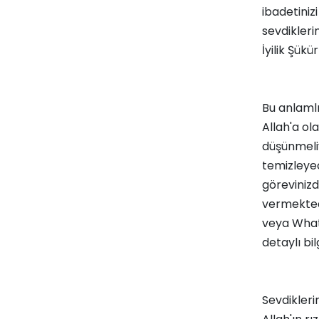
ibadetinizi
sevdikleri
İyilik Şük
Bu anlamlı
Allah'a ol
düşünmeliy
temizleyec
görevinizd
vermekted
veya Whats
detaylı bil
Sevdikleri