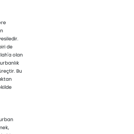
ere
un
siledir.
iri de
lah'a olan
Kurbanlık
reçtir. Bu
maktan
ekilde
kurban
smek,