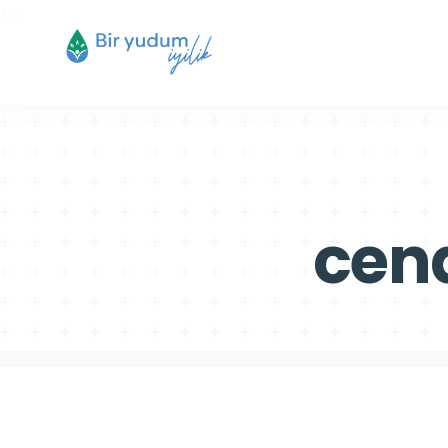
>
>
cena