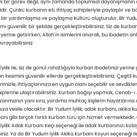
ni bir görev değil, aynı zamanda toplumsal dayanışmanın 
dir. Çünkü kurbanın eti, ihtiyaç sahipleriyle paylaşılır ve 
bir yardımlaşma ve paylaşma kültürü oluşturulur. Bir Yudum 
mı güvenilir bir şekilde gerçekleştirebilirsiniz. Siz de kurba
 yerine getirirken, Allah'ın isimlerini anarak, bu ibadetin a
vrayabilirsiniz.
yilik ile, siz de gönül rahatlığıyla kurban ibadetinizi yerine g
n kesimini güvenilir ellerde gerçekleştirebilirsiniz. Çeşitli 
imizle, ihtiyaçlarınıza en uygun olanı seçebilir ve sevdikle
hiplerine ulaştırabilirsiniz. Kurban bağışı yapmak, Cenab-ı 
azanmanın yanı sıra, yardıma muhtaç kişilerin hayatlarına
a vesile olacaktır. Bir Yudum İyilik; adak kurbanı, akika k
anı gibi birçok farklı kurban türü için hizmet vermektedir.
İyilik Adak Kurbanı Keçi
seçeneği ile adak kurbanınızı kola
siniz. Ya da
Bir Yudum İyilik Akika Kurbanı Koyun
seçeneği il