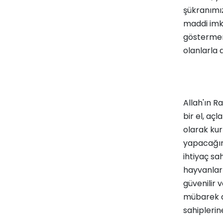
şükranımı
maddi imka
göstermeni
olanlarla 
Allah'ın R
bir el, aç
olarak kur
yapacağın
ihtiyaç sa
hayvanları
güvenilir v
mübarek ay
sahiplerine