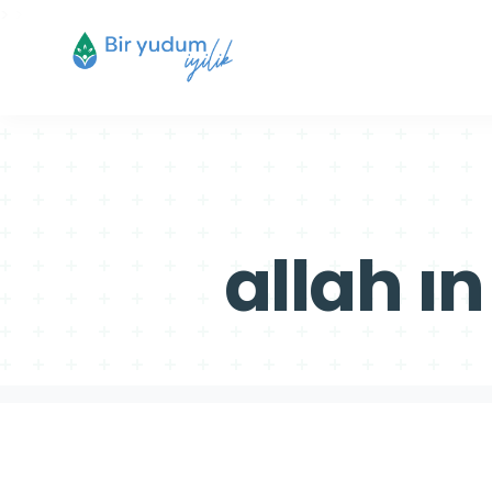
>
>
allah ı