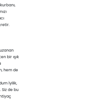
kurbanı,
mızı
acı
etir.
e uzanan
en bir ışık
a
n, hem de
m İyilik,
. Siz de bu
htiyaç