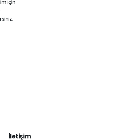
im için
e
siniz.
İletişim