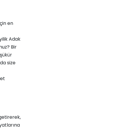
için en
yilik Adak
unuz?
Bir
 şükür
da size
ret
getirerek,
yatlarına