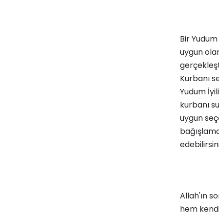
Bir Yudum 
uygun olanı
gerçekleşt
Kurbanı
se
Yudum İyil
kurbanı s
uygun seçe
bağışlama
edebilirsini
Allah'ın s
hem kendi 