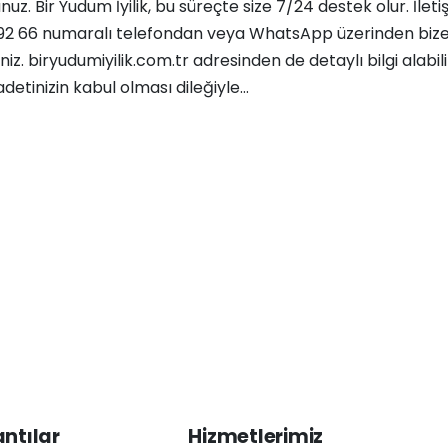
uz. Bir Yudum İyilik, bu süreçte size 7/24 destek olur. İletiş
92 66 numaralı telefondan veya WhatsApp üzerinden biz
iniz. biryudumiyilik.com.tr adresinden de detaylı bilgi alabilir
detinizin kabul olması dileğiyle…
antılar
Hizmetlerimiz