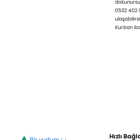
dokunursun
0532 402 
ulaşabilirs
Kurban iba
Hızlı Bağl