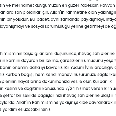
zın ve merhamet duygumuzun en güzel ifadesidir. Hayvan 
nlara sahip olanlar için, Allah'ın rahmetine olan yakınlığı
n bir yoludur. Bu ibadet, aynı zamanda paylaşmayı, ihtiy
dayanışmayı ve sosyal sorumluluğu yerine getirmeyi de öğr
ahim isminin taşıdığı anlamı düşününce, ihtiyaç sahiplerin
ların karnını doyuran bir lokma, çaresizlerin umudunu yeşert
banın önemini daha iyi kavrarız. Bir Yudum İyilik aracılığıyl
ız kurban bağışı, hem kendi manevi huzurunuzu sağlarke
hiplerinin hayatlarına dokunmanıza vesile olur. Kurbanlık
n kesimi ve dağıtımı konusunda 7/24 hizmet veren Bir Yudu
e şeffaf bir şekilde bağışlarınızı ihtiyaç sahiplerine ulaştırır
larda, Allah'ın Rahim ismine yakışır şekilde davranarak, i
 yardım eli uzatabilirsiniz.