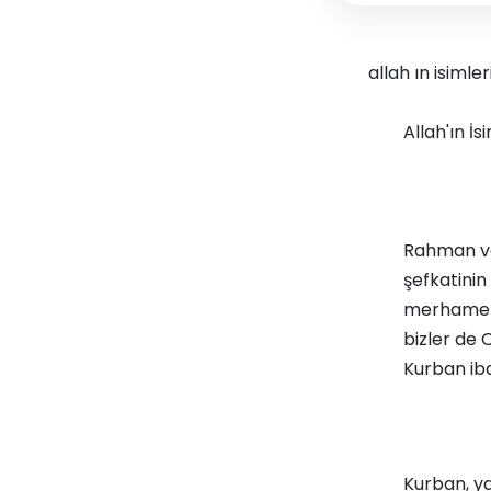
allah ın isimle
Allah'ın İ
Rahman ve
şefkatinin
merhamet v
bizler de 
Kurban iba
Kurban, ya