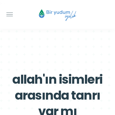
>
>
allah'ın isimleri
arasında tanrı
var mı