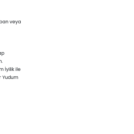
rban
veya
ap
n.
İyilik ile
ir Yudum