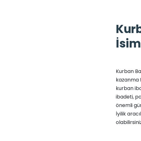
Kurb
İsim
Kurban Bay
kazanma fı
kurban iba
ibadeti, p
önemli gü
İyilik ara
olabilirsini