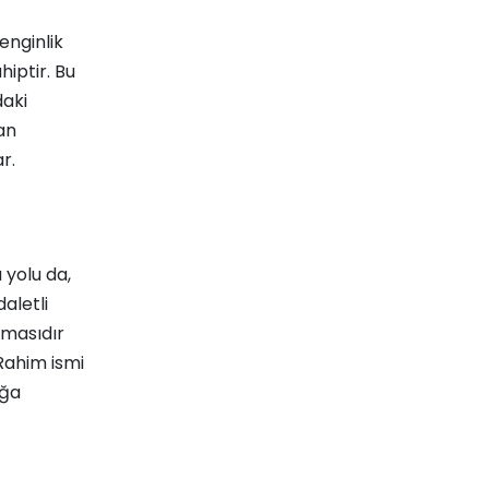
enginlik
iptir. Bu
daki
an
r.
 yolu da,
aletli
ımasıdır
Rahim ismi
ığa