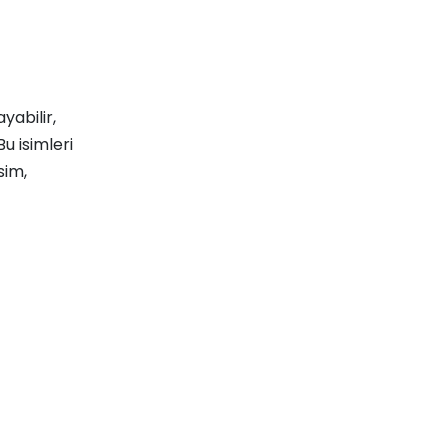
yabilir,
u isimleri
sim,