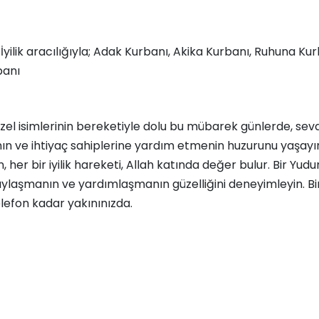
yilik aracılığıyla;
Adak Kurbanı
,
Akika Kurbanı
,
Ruhuna Ku
banı
üzel isimlerinin bereketiyle dolu bu mübarek günlerde, sev
n ve ihtiyaç sahiplerine yardım etmenin huzurunu yaşayı
her bir iyilik hareketi, Allah katında değer bulur. Bir Yudum 
paylaşmanın ve yardımlaşmanın güzelliğini deneyimleyin. B
 telefon kadar yakınınızda.