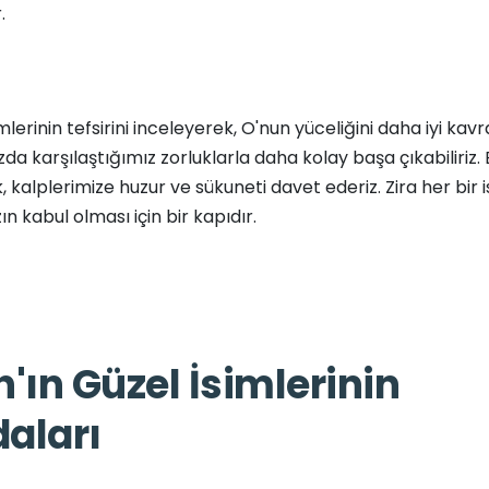
.
imlerinin tefsirini inceleyerek, O'nun yüceliğini daha iyi kavra
a karşılaştığımız zorluklarla daha kolay başa çıkabiliriz. B
, kalplerimize huzur ve sükuneti davet ederiz. Zira her bir i
ın kabul olması için bir kapıdır.
h'ın Güzel İsimlerinin
aları