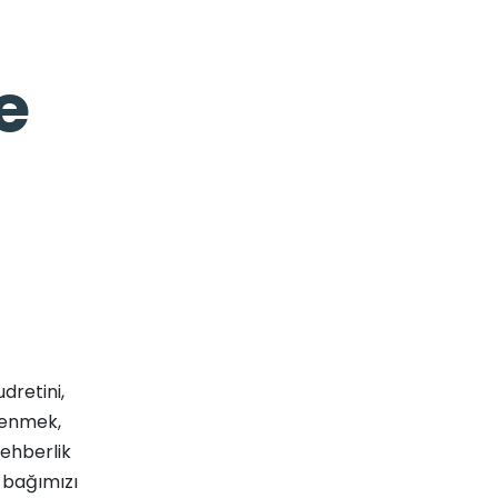
e
udretini,
ğrenmek,
ehberlik
n bağımızı