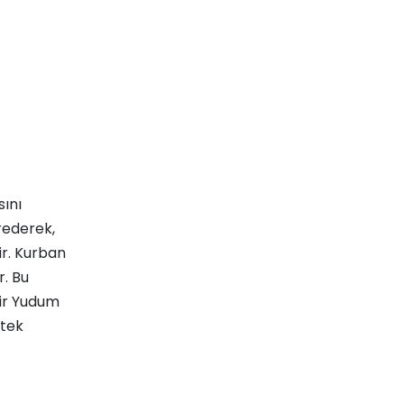
sını
krederek,
ir. Kurban
r. Bu
ir Yudum
stek