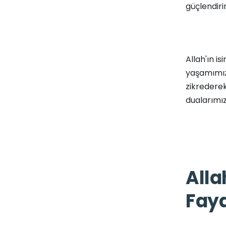
güçlendirir
Allah'ın is
yaşamımızd
zikrederek
dualarımız
Alla
Fayd