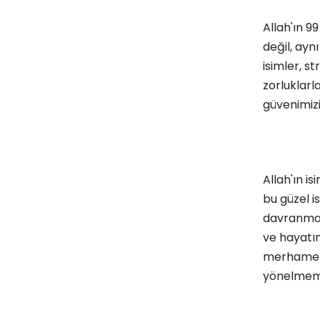
Allah'ın 9
değil, ayn
isimler, s
zorluklarl
güvenimizi
Allah'ın i
bu güzel i
davranmak,
ve hayatım
merhamet v
yönelmemi