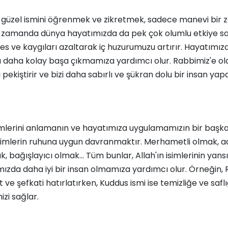
9 güzel ismini öğrenmek ve zikretmek, sadece manevi bir z
ı zamanda dünya hayatımızda da pek çok olumlu etkiye sah
tres ve kaygıları azaltarak iç huzurumuzu artırır. Hayatımız
a daha kolay başa çıkmamıza yardımcı olur. Rabbimiz'e ol
 pekiştirir ve bizi daha sabırlı ve şükran dolu bir insan yapa
simlerini anlamanın ve hayatımıza uygulamamızın bir başka
simlerin ruhuna uygun davranmaktır. Merhametli olmak, ad
 bağışlayıcı olmak... Tüm bunlar, Allah'ın isimlerinin yans
ızda daha iyi bir insan olmamıza yardımcı olur. Örneğin, 
e şefkati hatırlatırken, Kuddus ismi ise temizliğe ve safl
zi sağlar.