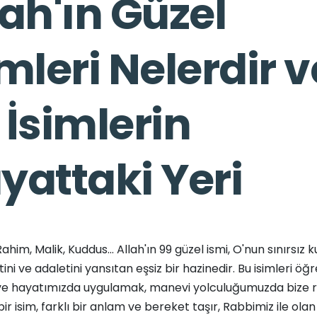
lah'ın Güzel
imleri Nelerdir v
 İsimlerin
yattaki Yeri
im, Malik, Kuddus... Allah'ın 99 güzel ismi, O'nun sınırsız k
i ve adaletini yansıtan eşsiz bir hazinedir. Bu isimleri ö
e hayatımızda uygulamak, manevi yolculuğumuzda bize r
bir isim, farklı bir anlam ve bereket taşır, Rabbimiz ile ola