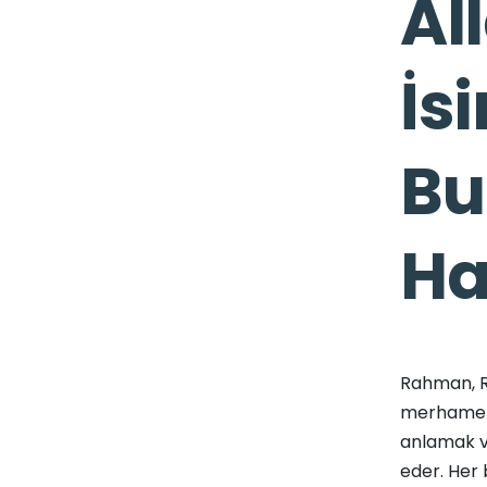
Al
İs
Bu
Ha
Rahman, Rah
merhametin
anlamak v
eder. Her 