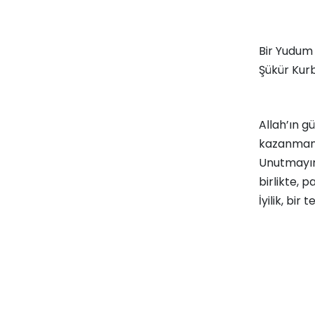
Bir Yudum İ
Şükür Kur
Allah’ın g
kazanmanı
Unutmayın, 
birlikte, 
İyilik, bir