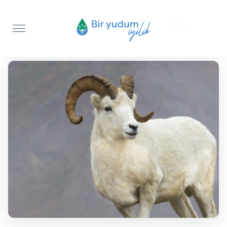
Anasayfa
Akika Kurbanı
Koç