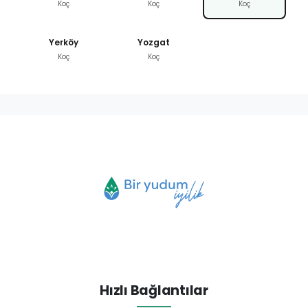
Koç
Koç
Koç
Yerköy
Yozgat
Koç
Koç
Hızlı Bağlantılar