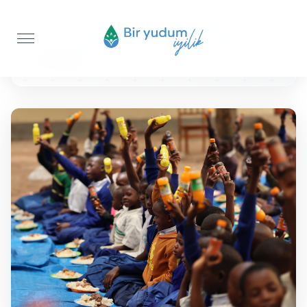
Anasayfa
Sıcak Yemek İkramı
50 KİŞİLİK