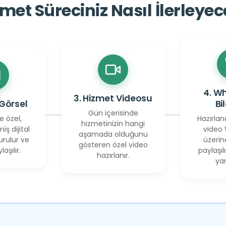
met Süreciniz Nasıl İlerleye
4. W
3. Hizmet Videosu
 Görsel
Bi
Gün içerisinde
e özel,
Hazırlan
hizmetinizin hangi
miş dijital
video
aşamada olduğunu
urulur ve
üzerin
gösteren özel video
laşılır.
paylaşılı
hazırlanır.
yan