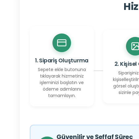
Hiz
1. Sipariş Oluşturma
2. Kişisel
Sepete ekle butonuna
Siparişiniz
tıklayarak hizmetiniz
kişiselleştiril
işleminizi başlatın ve
görsel oluşt
ödeme adımlarını
sizinle pay
tamamlayın.
Güvenilir ve Şeffaf Süreç