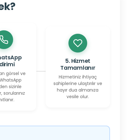
cek?
hatsApp
5. Hizmet
ldirimi
Tamamlanır
an görsel ve
Hizmetiniz ihtiyaç
 WhatsApp
sahiplerine ulaştırılır ve
den sizinle
hayır dua almanıza
r, sorularınız
vesile olur.
ıtlanır.