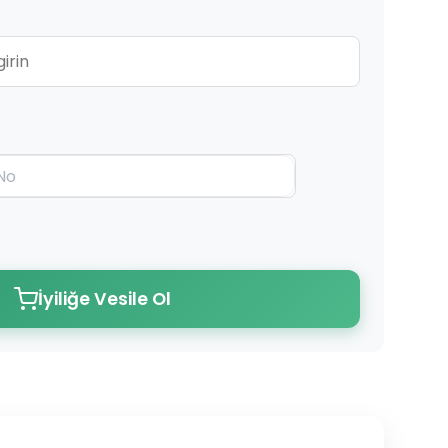
İyiliğe Vesile Ol