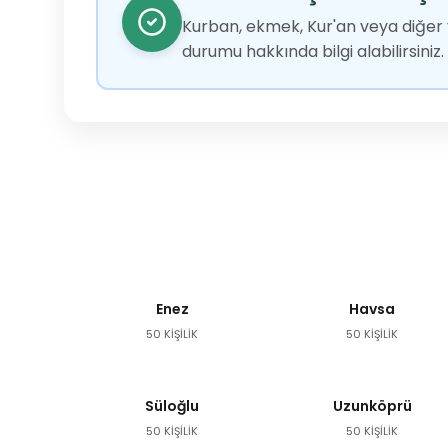
Kurban, ekmek, Kur'an veya diğer y
durumu hakkında bilgi alabilirsiniz.
Enez
Havsa
50 KİŞİLİK
50 KİŞİLİK
Süloğlu
Uzunköprü
50 KİŞİLİK
50 KİŞİLİK