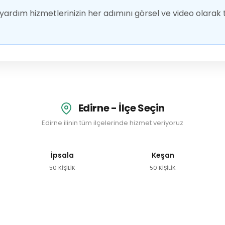
ardım hizmetlerinizin her adımını görsel ve video olarak t
Edirne - İlçe Seçin
Edirne ilinin tüm ilçelerinde hizmet veriyoruz
İpsala
Keşan
50 KİŞİLİK
50 KİŞİLİK