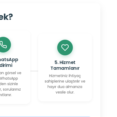
cek?
hatsApp
5. Hizmet
ldirimi
Tamamlanır
an görsel ve
Hizmetiniz ihtiyaç
 WhatsApp
sahiplerine ulaştırılır ve
den sizinle
hayır dua almanıza
r, sorularınız
vesile olur.
ıtlanır.