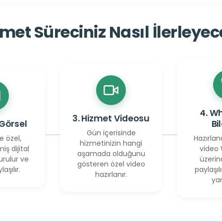
met Süreciniz Nasıl İlerleye
4. W
3. Hizmet Videosu
 Görsel
Bi
Gün içerisinde
e özel,
Hazırlan
hizmetinizin hangi
miş dijital
video
aşamada olduğunu
urulur ve
üzerin
gösteren özel video
laşılır.
paylaşılı
hazırlanır.
yan