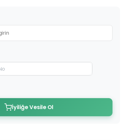
İyiliğe Vesile Ol