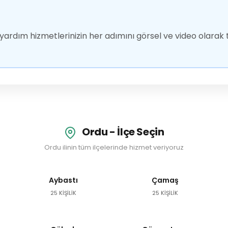
ardım hizmetlerinizin her adımını görsel ve video olarak t
Ordu - İlçe Seçin
Ordu ilinin tüm ilçelerinde hizmet veriyoruz
Aybastı
Çamaş
25 KİŞİLİK
25 KİŞİLİK