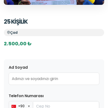
25 KİŞİLİK
Çad
2.500,00 ₺
Ad Soyad
Telefon Numarası
+90
▼