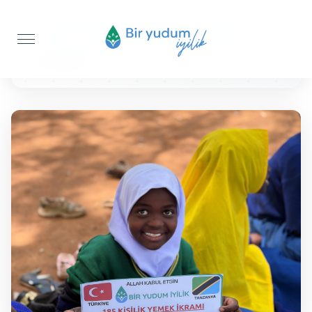
Anasayfa
Sıcak Yemek İkramı
25 KİŞİLİK