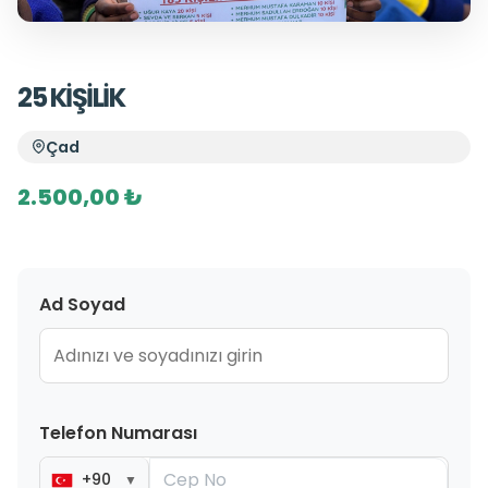
25 KİŞİLİK
Çad
2.500,00 ₺
Ad Soyad
Telefon Numarası
+90
▼