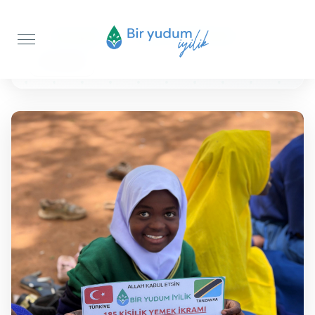
Anasayfa
Sıcak Yemek İkramı
25 KİŞİLİK