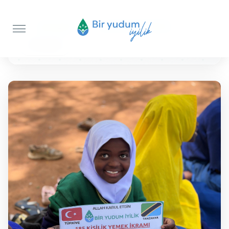
Anasayfa
Sıcak Yemek İkramı
25 KİŞİLİK