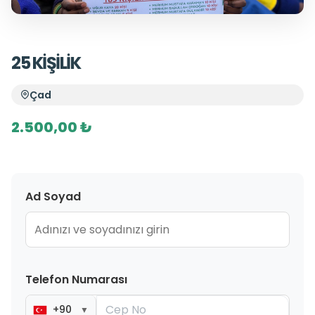
25 KİŞİLİK
Çad
2.500,00 ₺
Ad Soyad
Telefon Numarası
+90
▼