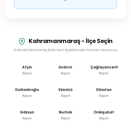
Kahramanmaraş - İlçe Seçin
Kahramanmaraş ilinin tüm ilçelerinde hizmet veriyoruz
Afşin
Andırın
Çağlayancerit
Koyun
Koyun
Koyun
Dulkadiroğlu
Ekinözü
Elbistan
Koyun
Koyun
Koyun
Göksun
Nurhak
Onikişubat
Koyun
Koyun
Koyun