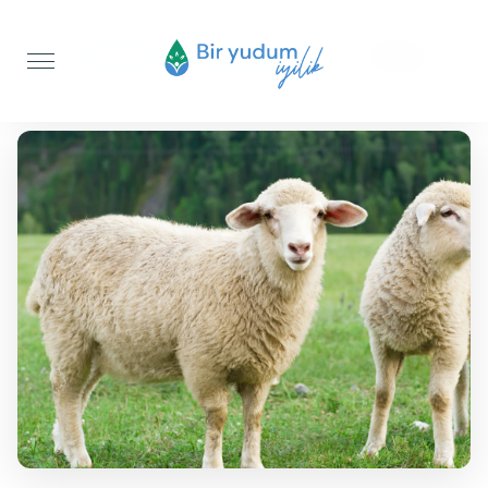
Anasayfa
Şükür Kurbanı
Koyun