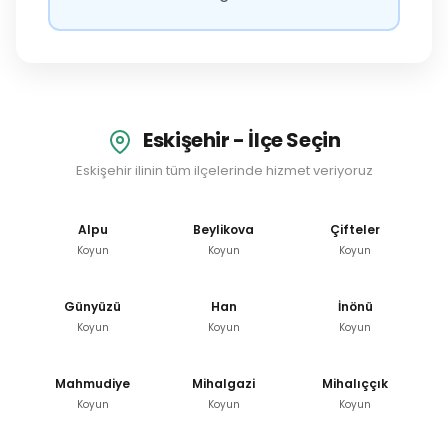
Eskişehir - İlçe Seçin
Eskişehir ilinin tüm ilçelerinde hizmet veriyoruz
Alpu
Beylikova
Çifteler
Koyun
Koyun
Koyun
Günyüzü
Han
İnönü
Koyun
Koyun
Koyun
Mahmudiye
Mihalgazi
Mihalıççık
Koyun
Koyun
Koyun