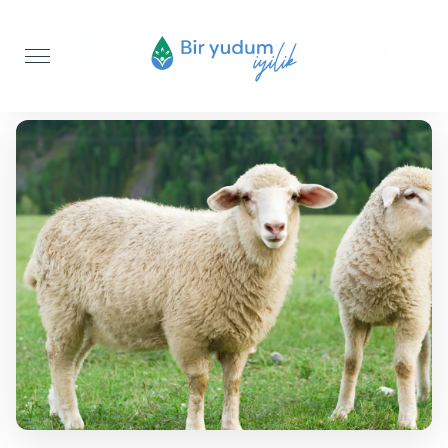
Anasayfa
Şükür Kurbanı
Koyun