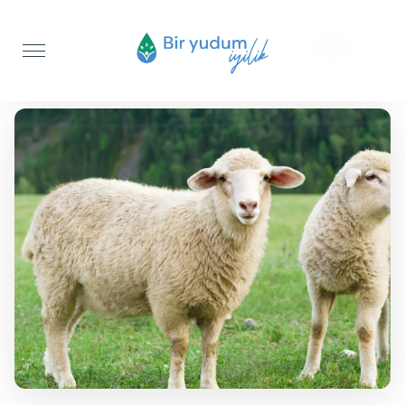
Anasayfa
Şükür Kurbanı
Koyun