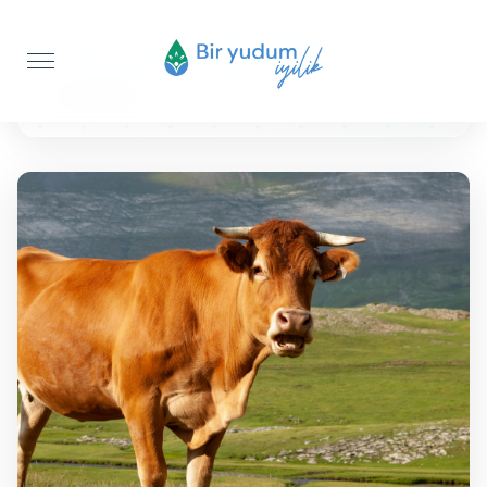
Anasayfa
Şükür Kurbanı
Büyükbaş