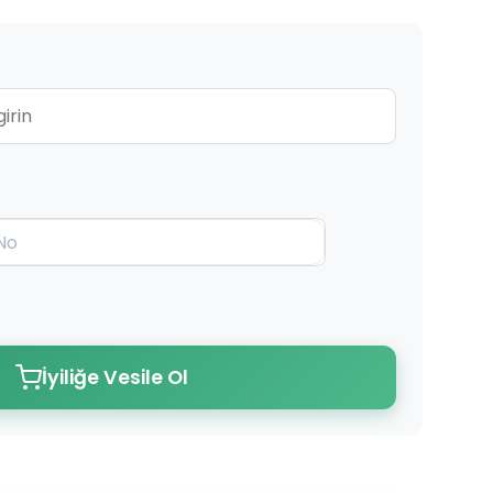
İyiliğe Vesile Ol