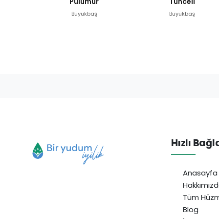
Pülümür
Tunceli
Büyükbaş
Büyükbaş
Hızlı Bağl
Anasayfa
Hakkımız
Tüm Hüzm
Blog