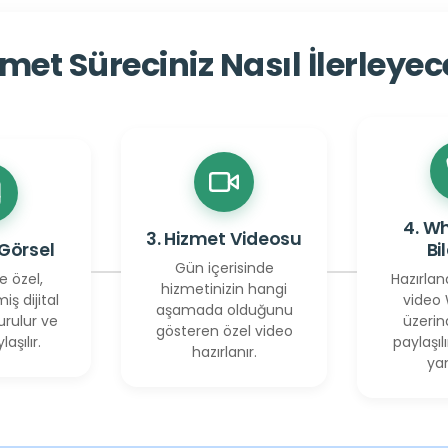
met Süreciniz Nasıl İlerleye
4. W
3. Hizmet Videosu
 Görsel
Bi
Gün içerisinde
e özel,
Hazırlan
hizmetinizin hangi
miş dijital
video
aşamada olduğunu
urulur ve
üzerin
gösteren özel video
laşılır.
paylaşılı
hazırlanır.
yan