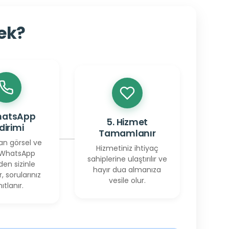
cek?
hatsApp
5. Hizmet
ldirimi
Tamamlanır
an görsel ve
Hizmetiniz ihtiyaç
 WhatsApp
sahiplerine ulaştırılır ve
den sizinle
hayır dua almanıza
r, sorularınız
vesile olur.
ıtlanır.