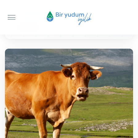
Anasayfa
Şükür Kurbanı
Büyükbaş