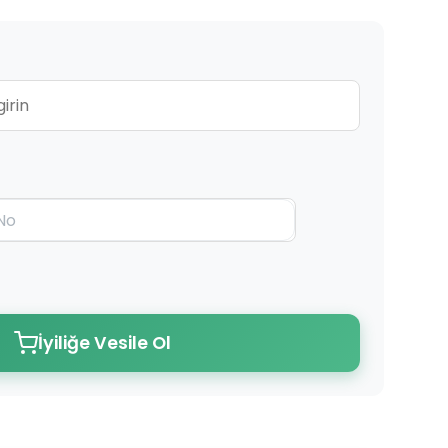
İyiliğe Vesile Ol