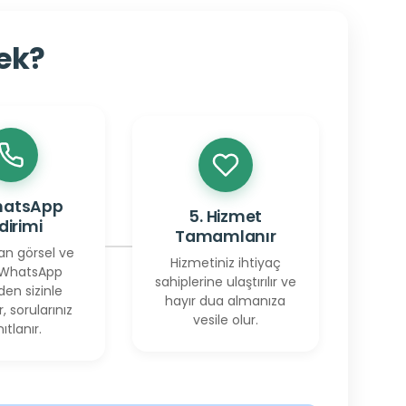
cek?
hatsApp
5. Hizmet
ldirimi
Tamamlanır
an görsel ve
Hizmetiniz ihtiyaç
 WhatsApp
sahiplerine ulaştırılır ve
den sizinle
hayır dua almanıza
r, sorularınız
vesile olur.
ıtlanır.