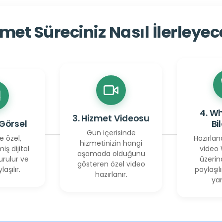
met Süreciniz Nasıl İlerleye
4. W
3. Hizmet Videosu
 Görsel
Bi
Gün içerisinde
e özel,
Hazırlan
hizmetinizin hangi
miş dijital
video
aşamada olduğunu
urulur ve
üzerin
gösteren özel video
laşılır.
paylaşılı
hazırlanır.
yan